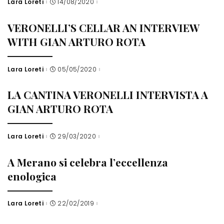
Lara Loreti
14/08/2020
Posted
by
VERONELLI’S CELLAR AN INTERVIEW
WITH GIAN ARTURO ROTA
Lara Loreti
05/05/2020
Posted
by
LA CANTINA VERONELLI INTERVISTA A
GIAN ARTURO ROTA
Lara Loreti
29/03/2020
Posted
by
A Merano si celebra l’eccellenza
enologica
Lara Loreti
22/02/2019
Posted
by