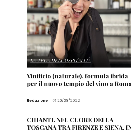
LA TECA DELL'OSPITALITÀ
Vinificio (naturale), formula ibrida
per il nuovo tempio del vino a Rom
Redazione
20/08/2022
Posted
by
CHIANTI. NEL CUORE DELLA
TOSCANA TRA FIRENZE E SIENA. I