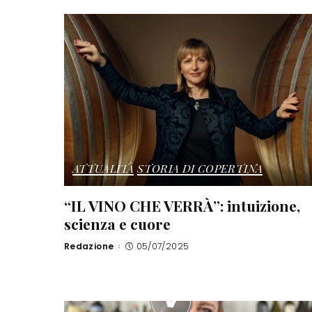
ATTUALITÀ
STORIA DI COPERTINA
“IL VINO CHE VERRÀ”: intuizione,
scienza e cuore
Redazione
05/07/2025
Posted
by