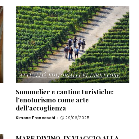
ATTUALITÀ
EDITORIALI DEL DIRETTORE
Sommelier e cantine turistiche:
l’enoturismo come arte
dell’accoglienza
Simone Franceschi
29/06/2025
Posted
by
MARE DIVINO. IN VIAGGIO ALLA