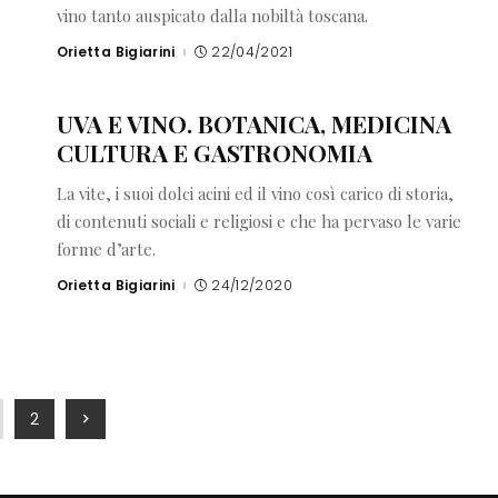
vino tanto auspicato dalla nobiltà toscana.
Orietta Bigiarini
22/04/2021
Posted
by
UVA E VINO. BOTANICA, MEDICINA
CULTURA E GASTRONOMIA
La vite, i suoi dolci acini ed il vino così carico di storia,
di contenuti sociali e religiosi e che ha pervaso le varie
forme d’arte.
Orietta Bigiarini
24/12/2020
Posted
by
2