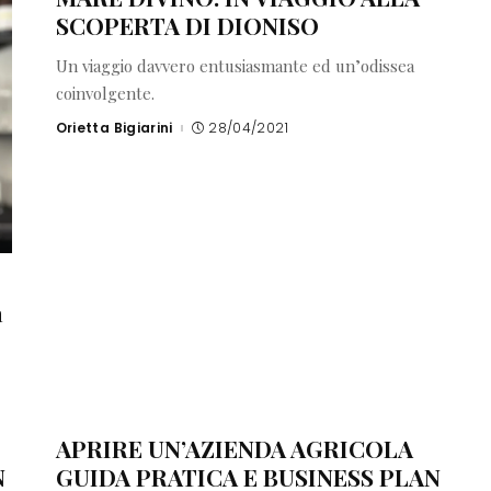
SCOPERTA DI DIONISO
Un viaggio davvero entusiasmante ed un’odissea
coinvolgente.
Orietta Bigiarini
28/04/2021
Posted
by
a
APRIRE UN’AZIENDA AGRICOLA
N
GUIDA PRATICA E BUSINESS PLAN