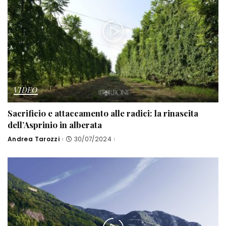
VIDEO
Sacrificio e attaccamento alle radici: la rinascita
dell’Asprinio in alberata
Andrea Tarozzi
30/07/2024
Posted
by