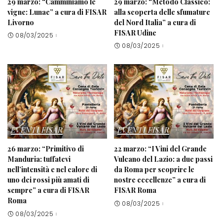
29 marzo: “Camminiamo le
29 marzo: “Metodo Classico:
vigne: Lunae” a cura di FISAR
alla scoperta delle sfumature
Livorno
del Nord Italia” a cura di
FISAR Udine
08/03/2025
08/03/2025
EVENTI FISAR
EVENTI FISAR
26 marzo: “Primitivo di
22 marzo: “I Vini del Grande
Manduria: tuffatevi
Vulcano del Lazio: a due passi
nell’intensità e nel calore di
da Roma per scoprire le
uno dei rossi più amati di
nostre eccellenze” a cura di
sempre” a cura di FISAR
FISAR Roma
Roma
08/03/2025
08/03/2025