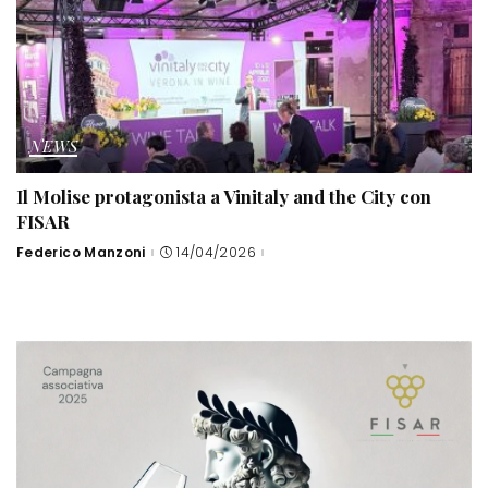
NEWS
Il Molise protagonista a Vinitaly and the City con
FISAR
Federico Manzoni
14/04/2026
Posted
by