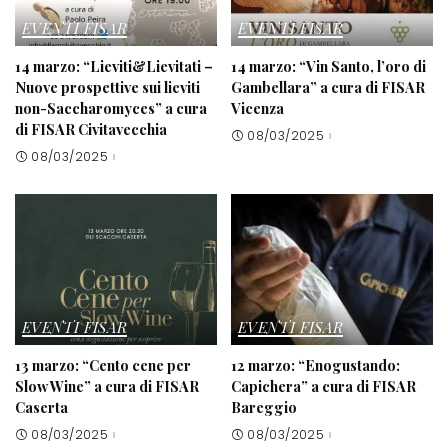
EVENTI FISAR
EVENTI FISAR
14 marzo: “Lieviti&Lievitati –
14 marzo: “Vin Santo, l’oro di
Nuove prospettive sui lieviti
Gambellara” a cura di FISAR
non-Saccharomyces” a cura
Vicenza
di FISAR Civitavecchia
08/03/2025
08/03/2025
EVENTI FISAR
EVENTI FISAR
13 marzo: “Cento cene per
12 marzo: “Enogustando:
Slow Wine” a cura di FISAR
Capichera” a cura di FISAR
Caserta
Bareggio
08/03/2025
08/03/2025