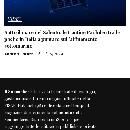
VIDEO
Sotto il mare del Salento: le Cantine Paololeo tra le
poche in Italia a puntare sull’affinamento
sottomarino
Andrea Tarozzi
31/05/2024
Posted
by
Il Sommelier
è la rivista trimestrale di enologia,
gastronomia e turismo organo ufficiale della
FISAR
. Nata nel 1983 è diventata nel tempo il
magazine di riferimento nel
mondo della
sommellerie
. Distribuita in 18.000 copie
raggiunge tutte le istituzioni pubbliche e private