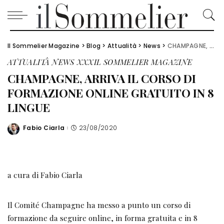
Il Sommelier Magazine
>
Blog
>
Attualità
>
News
>
CHAMPAGNE, ARRIVA IL CORSO DI FORMAZIONE ONLINE GRATUITO IN 8 LINGUE
ATTUALITÀ
NEWS
XXXIL SOMMELIER MAGAZINE
CHAMPAGNE, ARRIVA IL CORSO DI
FORMAZIONE ONLINE GRATUITO IN 8
LINGUE
Fabio Ciarla
23/08/2020
Posted
by
a cura di Fabio Ciarla
Il Comité Champagne ha messo a punto un corso di
formazione da seguire online, in forma gratuita e in 8