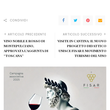
CONDIVIDI
ARTICOLO PRECEDENTE
ARTICOLO SUCCESSIVO
VINO NOBILE E ROSSO DI
VISITE IN CANTINA: IL NUOVO
MONTEPULCIANO,
PROGETTO DIDATTICO
APPROVATA L’AGGIUNTA DI
UNISCE FISAR E MOVIMENTO
“TOSCANA”
TURISMO DEL VINO