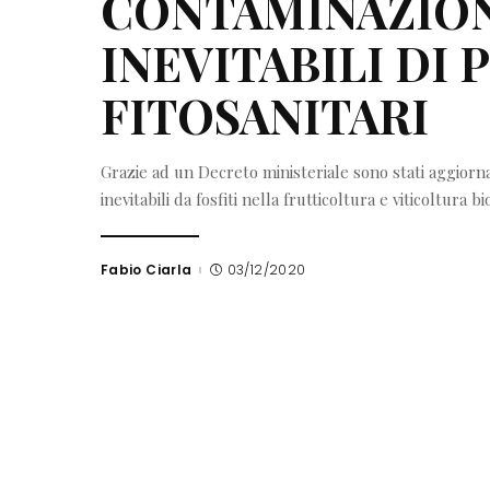
CONTAMINAZION
INEVITABILI DI
FITOSANITARI
Grazie ad un Decreto ministeriale sono stati aggiornat
inevitabili da fosfiti nella frutticoltura e viticoltura bi
Fabio Ciarla
03/12/2020
Posted
by