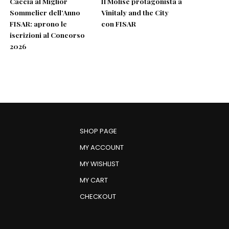
Caccia al Miglior
Il Molise protagonista a
Sommelier dell’Anno
Vinitaly and the City
FISAR: aprono le
con FISAR
iscrizioni al Concorso
2026
SHOP PAGE
MY ACCOUNT
MY WISHLIST
MY CART
CHECKOUT