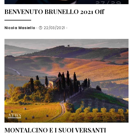
BENVENUTO BRUNELLO 2021 Off
Nicola Masiello
22/03/2021
Posted
by
NEWS
MONTALCINO E I SUOI VERSANTI