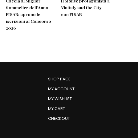
Caccia al Miglior
Il Molise protagonista a
Sommelier dell’Anno
Vinitaly and the City
FISAR: aprono le
con FISAR
iscrizioni al Concorso
2026
SHOP PAGE
MY ACCOUNT
MY WISHLIST
MY CART
CHECKOUT