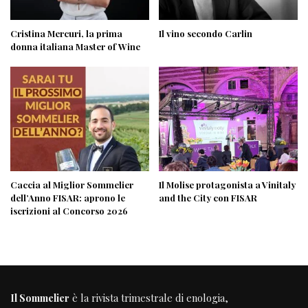
Cristina Mercuri, la prima
Il vino secondo Carlin
donna italiana Master of Wine
Caccia al Miglior Sommelier
Il Molise protagonista a Vinitaly
dell’Anno FISAR: aprono le
and the City con FISAR
iscrizioni al Concorso 2026
Il Sommelier
è la rivista trimestrale di enologia,