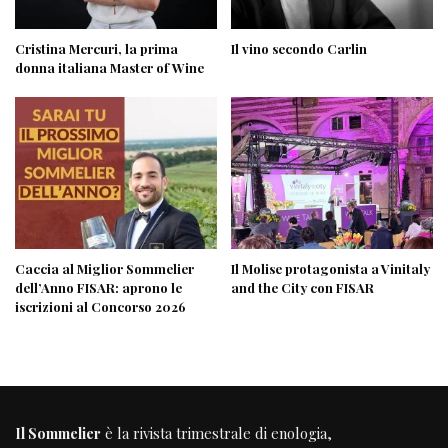
Cristina Mercuri, la prima
Il vino secondo Carlin
donna italiana Master of Wine
Caccia al Miglior Sommelier
Il Molise protagonista a Vinitaly
dell’Anno FISAR: aprono le
and the City con FISAR
iscrizioni al Concorso 2026
Il Sommelier
è la rivista trimestrale di enologia,