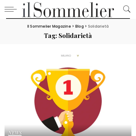
Il Sommelier Magazine
>
Blog
>
Solidarietà
Tag:
Solidarietà
NEWS