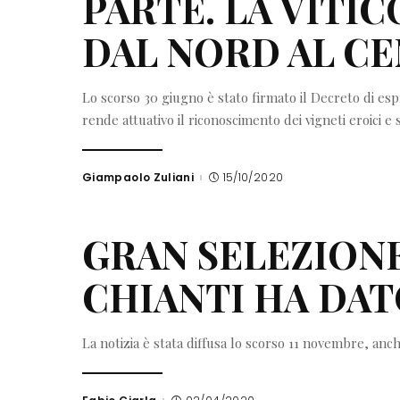
PARTE. LA VITI
DAL NORD AL CE
Lo scorso 30 giugno è stato firmato il Decreto di esp
rende attuativo il riconoscimento dei vigneti eroici e
Giampaolo Zuliani
15/10/2020
Posted
by
GRAN SELEZIONE
CHIANTI HA DATO
La notizia è stata diffusa lo scorso 11 novembre, anch