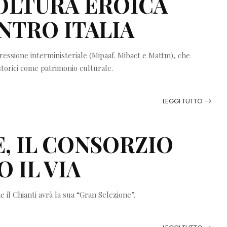
COLTURA EROICA
NTRO ITALIA
ressione interministeriale (Mipaaf. Mibact e Mattm), che
 storici come patrimonio culturale.
LEGGI TUTTO
, IL CONSORZIO
 IL VIA
e il Chianti avrà la sua “Gran Selezione”.