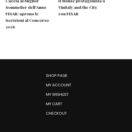
Caccia al Miglior
Il Molise protagonista a
Sommelier dell’Anno
Vinitaly and the City
FISAR: aprono le
con FISAR
iscrizioni al Concorso
2026
SHOP PAGE
MY ACCOUNT
MY WISHLIST
MY CART
CHECKOUT