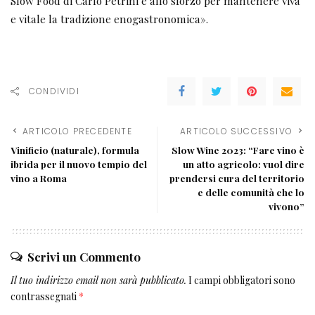
Slow Food di Carlo Petrini e allo sforzo per mantenere viva
e vitale la tradizione enogastronomica».
CONDIVIDI
ARTICOLO PRECEDENTE
ARTICOLO SUCCESSIVO
Vinificio (naturale), formula
Slow Wine 2023: “Fare vino è
ibrida per il nuovo tempio del
un atto agricolo: vuol dire
vino a Roma
prendersi cura del territorio
e delle comunità che lo
vivono”
Scrivi un Commento
Il tuo indirizzo email non sarà pubblicato.
I campi obbligatori sono
contrassegnati
*