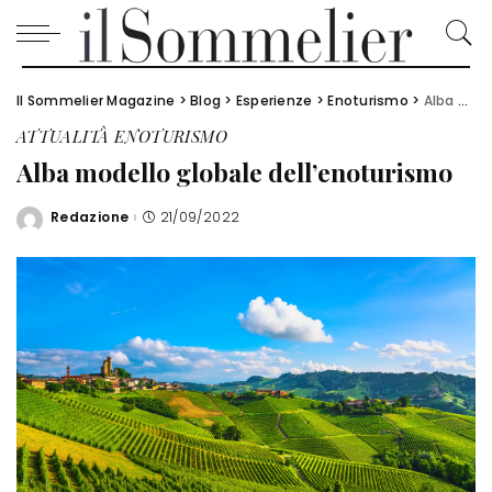
Il Sommelier Magazine
>
Blog
>
Esperienze
>
Enoturismo
>
Alba modello globale dell’enoturismo
ATTUALITÀ
ENOTURISMO
Alba modello globale dell’enoturismo
Redazione
21/09/2022
Posted
by