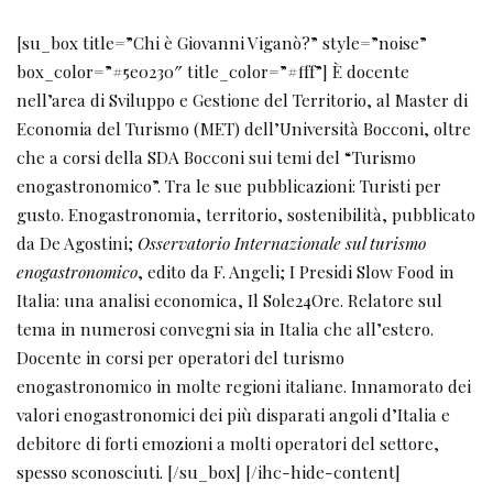
[su_box title=”Chi è Giovanni Viganò?” style=”noise”
box_color=”#5e0230″ title_color=”#fff”] È docente
nell’area di Sviluppo e Gestione del Territorio, al Master di
Economia del Turismo (MET) dell’Università Bocconi, oltre
che a corsi della SDA Bocconi sui temi del “Turismo
enogastronomico”. Tra le sue pubblicazioni: Turisti per
gusto. Enogastronomia, territorio, sostenibilità, pubblicato
da De Agostini;
Osservatorio Internazionale sul turismo
enogastronomico
, edito da F. Angeli; I Presidi Slow Food in
Italia: una analisi economica, Il Sole24Ore. Relatore sul
tema in numerosi convegni sia in Italia che all’estero.
Docente in corsi per operatori del turismo
enogastronomico in molte regioni italiane. Innamorato dei
valori enogastronomici dei più disparati angoli d’Italia e
debitore di forti emozioni a molti operatori del settore,
spesso sconosciuti. [/su_box] [/ihc-hide-content]