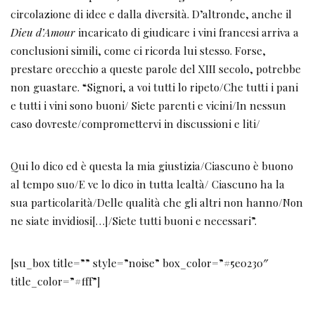
circolazione di idee e dalla diversità. D’altronde, anche il
Dieu d’Amour
incaricato di giudicare i vini francesi arriva a
conclusioni simili, come ci ricorda lui stesso. Forse,
prestare orecchio a queste parole del XIII secolo, potrebbe
non guastare. “Signori, a voi tutti lo ripeto/Che tutti i pani
e tutti i vini sono buoni/ Siete parenti e vicini/In nessun
caso dovreste/compromettervi in discussioni e liti/
Qui lo dico ed è questa la mia giustizia/Ciascuno è buono
al tempo suo/E ve lo dico in tutta lealtà/ Ciascuno ha la
sua particolarità/Delle qualità che gli altri non hanno/Non
ne siate invidiosi[…]/Siete tutti buoni e necessari”.
[su_box title=”” style=”noise” box_color=”#5e0230″
title_color=”#fff”]