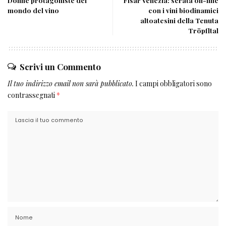
Donne protagoniste del
Fisar Venezia: serata on-line
mondo del vino
con i vini biodinamici
altoatesini della Tenuta
Tröpfltal
Scrivi un Commento
Il tuo indirizzo email non sarà pubblicato.
I campi obbligatori sono
contrassegnati
*