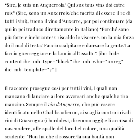
“Sire, je suis un Auçuerrois/ Qui sus tous vins doi estre
rois” (Sire, sono un Auxerrois/che merita di essere il re di
tutti i vini), tuona il vino d’Auxerre, per poi continuare (da
qui in poi traduco direttamente in italiano) “Perché sono
più forte e inebriante/E riscaldo le viscere/Con la mia forza
do il mal di testa/ Faccio scalpitare e danzare la gente/La
faccio guerreggiare e la lancio all’assalto”. [ihc-hide-
content ihc_mb_type=”block” ihc_mb_who=”unreg”
ihc_mb_template=”3″ ]
Il racconto prosegue così per tutti i vini, i quali non
mancano di lanciare ai loro avversari anche qualche tiro
mancino. Sempre il
vin d’Auçuerre
, che può essere
identificato nello Chablis odierno, si scaglia contro i rivali
vini di Guascogna (i bordolesi, diremmo oggi) e li accusa di
nascondere, alle spalle del loro bel colore, una qualità
scadente: “Non ha che il rossore/la sua bontà non