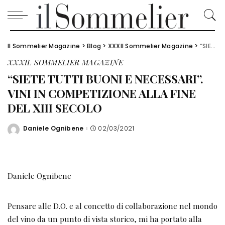
Il Sommelier Magazine
>
Blog
>
XXXIl Sommelier Magazine
>
“SIETE TUTTI BUONI E NECESSARI”. VINI IN COMPETIZIONE ALLA FINE DEL XIII SECOLO
XXXIL SOMMELIER MAGAZINE
“SIETE TUTTI BUONI E NECESSARI”.
VINI IN COMPETIZIONE ALLA FINE
DEL XIII SECOLO
Daniele Ognibene
02/03/2021
Posted
by
Daniele Ognibene
Pensare alle D.O. e al concetto di collaborazione nel mondo
del vino da un punto di vista storico, mi ha portato alla