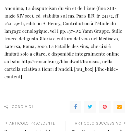
Anonimo, La desputoison du vin et de l’iaue (fine XIII-
inizio XIV sec), ed. stabilita sul ms. Paris B.N. fr. 24432, ff
26a-29v b, edito in A. Henry, Contribution à l’étude du
langage oenologique, vol I pp. 137-152. Yann Grappe, Sulle
tracce del gusto. Storia e cultura del vino nel Medioevo,
Laterza, Roma, 2006. La Bataille des vins, che ci si è
limitati solo a citare, è disponibile integralmente online
sul sito: http://remacle.org/bloodwolf/francais, nella
cartella relativa a Henri d’Andeli. [/su_box] [/ihc-hide-
content]
CONDIVIDI
ARTICOLO PRECEDENTE
ARTICOLO SUCCESSIVO