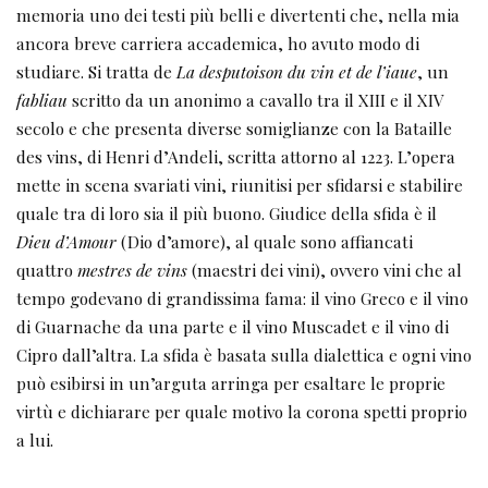
memoria uno dei testi più belli e divertenti che, nella mia
ancora breve carriera accademica, ho avuto modo di
studiare. Si tratta de
La
desputoison du vin et de l’iaue
, un
fabliau
scritto da un anonimo a cavallo tra il XIII e il XIV
secolo e che presenta diverse somiglianze con la Bataille
des vins, di Henri d’Andeli, scritta attorno al 1223. L’opera
mette in scena svariati vini, riunitisi per sfidarsi e stabilire
quale tra di loro sia il più buono. Giudice della sfida è il
Dieu d’Amour
(Dio d’amore), al quale sono affiancati
quattro
mestres de vins
(maestri dei vini), ovvero vini che al
tempo godevano di grandissima fama: il vino Greco e il vino
di Guarnache da una parte e il vino Muscadet e il vino di
Cipro dall’altra. La sfida è basata sulla dialettica e ogni vino
può esibirsi in un’arguta arringa per esaltare le proprie
virtù e dichiarare per quale motivo la corona spetti proprio
a lui.