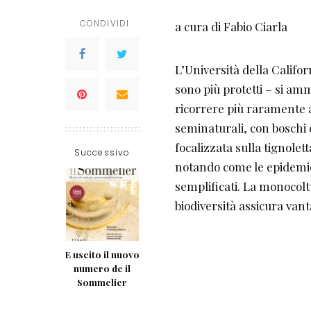
CONDIVIDI
a cura di Fabio Ciarla
L’Università della Califor
sono più protetti – si am
ricorrere più raramente a
seminaturali, con boschi o
focalizzata sulla tignolet
Successivo
notando come le epidemie 
semplificati. La monocol
biodiversità assicura vant
E uscito il nuovo
numero de il
Sommelier