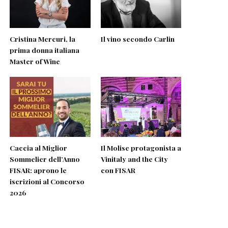
Cristina Mercuri, la
Il vino secondo Carlin
prima donna italiana
Master of Wine
Caccia al Miglior
Il Molise protagonista a
Sommelier dell’Anno
Vinitaly and the City
FISAR: aprono le
con FISAR
iscrizioni al Concorso
2026