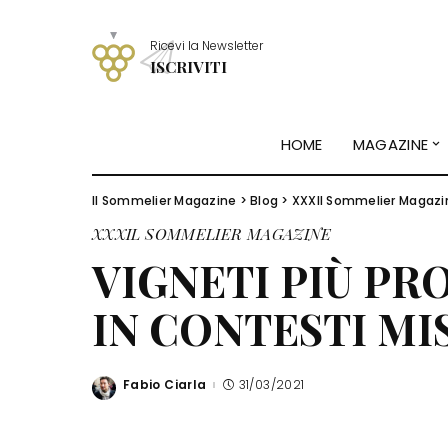
Ricevi la Newsletter
ISCRIVITI
HOME
MAGAZINE
Il Sommelier Magazine
>
Blog
>
XXXIl Sommelier Magazi
XXXIL SOMMELIER MAGAZINE
VIGNETI PIÙ PRO
IN CONTESTI MI
Fabio Ciarla
31/03/2021
Posted
by