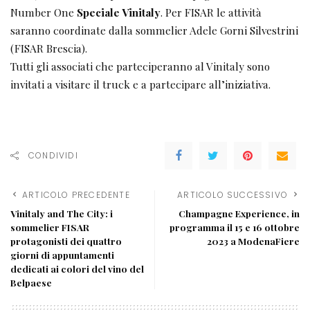
Number One
Speciale Vinitaly
. Per FISAR le attività
saranno coordinate dalla sommelier Adele Gorni Silvestrini
(FISAR Brescia).
Tutti gli associati che parteciperanno al Vinitaly sono
invitati a visitare il truck e a partecipare all’iniziativa.
CONDIVIDI
ARTICOLO PRECEDENTE
ARTICOLO SUCCESSIVO
Vinitaly and The City: i
Champagne Experience, in
sommelier FISAR
programma il 15 e 16 ottobre
protagonisti dei quattro
2023 a ModenaFiere
giorni di appuntamenti
dedicati ai colori del vino del
Belpaese