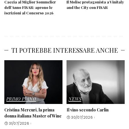
Caccia al Miglior Sommelier
Il Molise protagonista a Vinitaly
dell’Anno FISAR: aprono le
and the City con FISAR
iscrizioni al Concorso 2026
TI POTREBBE INTERESSARE ANCHE
PRIMO PIANO
NEWS
Cristina Mercuri, la prima
Il vino secondo Carlin
donna italiana Master of Wine
30/07/2026
31/07/2026