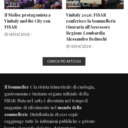
NEWS
NEWS
Il Molise protagonista a
Vinitaly 2026: FISAR
Vinitaly and the City con
conferisce la Sommellerie
FISAR
Onoraria all’Assessore
Regione Lombardia
14/04/2026
Alessandro Beduschi
13/04/2026
CARICA PIÙ ARTICOLI
Il Sommelier
è la rivista trimestrale di enologia,
gastronomia e turismo organo ufficiale della
FISAR
. Nata nel 1983 è diventata nel tempo il
magazine di riferimento nel
mondo della
sommellerie
. Distribuita in 18.000 copie
raggiunge tutte le istituzioni pubbliche e private
legate al mondo del vino, del turismo,