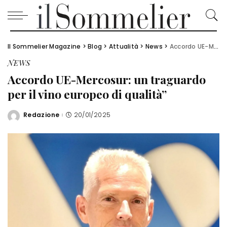
Il Sommelier Magazine
>
Blog
>
Attualità
>
News
>
Accordo UE-Mercosur: un traguardo per il vino europeo di qualità”
NEWS
Accordo UE-Mercosur: un traguardo
per il vino europeo di qualità”
Redazione
20/01/2025
Posted
by