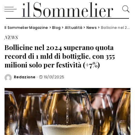
Il Sommelier Magazine
>
Blog
>
Attualità
>
News
>
Bollicine nel 2024 superano quota record di 1 mld di bottiglie, con 355 milioni solo per festività (+7%)
NEWS
Bollicine nel 2024 superano quota
record di 1 mld di bottiglie, con 355
milioni solo per festività (+7%)
Redazione
19/01/2025
Posted
by