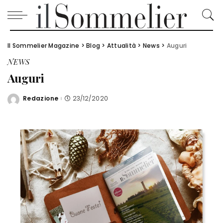
Il Sommelier Magazine
>
Blog
>
Attualità
>
News
>
Auguri
NEWS
Auguri
Redazione
23/12/2020
Posted
by