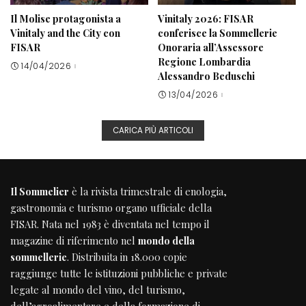
Il Molise protagonista a
Vinitaly 2026: FISAR
Vinitaly and the City con
conferisce la Sommellerie
FISAR
Onoraria all’Assessore
Regione Lombardia
14/04/2026
Alessandro Beduschi
13/04/2026
CARICA PIÙ ARTICOLI
Il Sommelier
è la rivista trimestrale di enologia,
gastronomia e turismo organo ufficiale della
FISAR
. Nata nel 1983 è diventata nel tempo il
magazine di riferimento nel
mondo della
sommellerie
. Distribuita in 18.000 copie
raggiunge tutte le istituzioni pubbliche e private
legate al mondo del vino, del turismo,
dell’agroalimentare e della formazione di