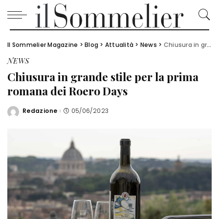
Il Sommelier Magazine
>
Blog
>
Attualità
>
News
>
Chiusura in grande stile per la prima romana dei Roero Days
NEWS
Chiusura in grande stile per la prima
romana dei Roero Days
Redazione
05/06/2023
Posted
by