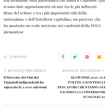
sua invidiabile vista panoramica che sfiora il Cupolone. Qui
si sono date appuntamento alcune tra le più influenti
firme del settore e tra i più importanti volti della
ristorazione e dell’hôtellerie capitolina, un parterre che
ha mostrato un reale interesse nei confronti della DOCG
piemontese.
CONDIVIDI
ARTICOLO PRECEDENTE
ARTICOLO SUCCESSIVO
Il Mercato dei Vini dei
SLOW FISH 2023: «LA
Vignaioli Indipendenti ha
POLITICA SOSTENGA I
superato le 1.000 adesioni
PESCATORI CHE STANNO GIÀ
FACENDO LA CONVERSIONE
ECOLOGICA»