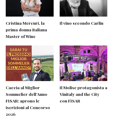
Cristina Mercuri, la
Il vino secondo Carlin
prima donna italiana
Master of Wine
Caccia al Miglior
Il Molise protagonista a
Sommelier dell’Anno
Vinitaly and the City
FISAR: aprono le
con FISAR
iscrizioni al Concorso
2026