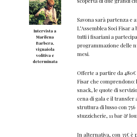
scoperta di due grandi ci
Savona sarà partenza e arr
L’Assemblea Soci Fisar a 
Intervista a
tutti i fisariani a parteci
Marilena
Barbera,
programmazione delle nuo
vignaiola
mesi.
volitiva e
determinata
Offerte a partire da 480€
Fisar che comprendono: l
snack, le quote di servizi
cena di gala e il transfe
struttura di lusso con 756
stuzzicherie, 11 bar & lo
In alternativa, con 35€ è 