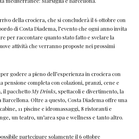
ttà mediterranee: Marsiglia e Barcellona.
ivo della crociera, che si concluderà il 6 ottobre con
bordo di Costa Diadema, l’evento che ogni anno invita
pare per raccontare quanto stato fatto e svelare la
ve attività che verranno proposte nei prossimi
 per godere a pieno dell’esperienza in crociera con
a pensione completa con colazioni, pranzi, cene e
o, il pacchetto
My Drinks
, spettacoli e divertimento, la
r a Barcellona. Oltre a questo, Costa Diadema offre una
 cabine, 11 piscine e idromassaggi, 8 ristoranti e
unge, un teatro, un’area spa e wellness e tanto altro.
possibile partecipare solamente il 6 ottobre