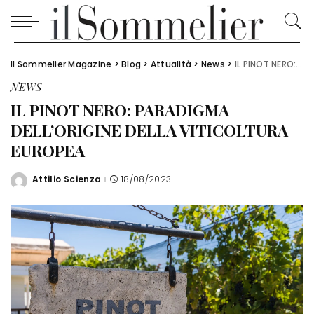
Il Sommelier Magazine
>
Blog
>
Attualità
>
News
>
IL PINOT NERO: PARADIGMA DELL’ORIGINE DELLA VITICOLTURA EUROPEA
NEWS
IL PINOT NERO: PARADIGMA
DELL’ORIGINE DELLA VITICOLTURA
EUROPEA
Attilio Scienza
18/08/2023
Posted
by