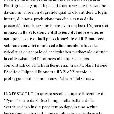
Plant gris con grappoli piccoli a maturazione tardiva che
davano un vino non di grande qualità e Plant dorè a foglie
intere, di buona produzione ma che a causa della
precocità di maturazione forniva vini migliori.
L’opera dei
monaci nella selezione e diffusione del nuovo vitigno
nato per caso è quindi provvidenziale ed il Pinot nero,
sebbene con altri nomi, vede finalmente la luce.
La
viticoltura episcopale ed ecclesiastica medioevale estende
la coltivazione del Pinot nero al di fuori dei clos
conventuali ed i Duchi di Borgogna, in particolare Filippo
l’Ardito e Filippo il Buono tra il XIV e XV secolo lo
proteggono dalla concorrenza “sleale “del Gamay.
IL XIV SECOLO
. In questo secolo compare il termine di
“Pynos” usato da E. Deschamps nella ballata della
“Verdure des Vins” e poco tempo dopo in uno scritto
borgognone si parla di Pinoz al plurale, per indicare la