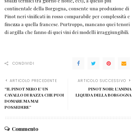
sbalzi termici tra giorno e notte, ect), a quello più
continentale della Borgogna, consente una produzione di
Pinot neri vinificati in rosso comparabile per complessità e
finezza a quella francese. Purtroppo, mancano quei tenori
di argilla che fanno di quei vini dei modelli irraggiungibili.
CONDIVIDI
ARTICOLO PRECEDENTE
ARTICOLO SUCCESSIVO
“IL PINOT NERO E’ UN
PINOT NOIR: L’ANIMA
CAVALLO DI RAZZA CHE PUOI
LIQUIDA DELLA BORGOGNA
DOMARE MA MAI
POSSEDERE”
Commento