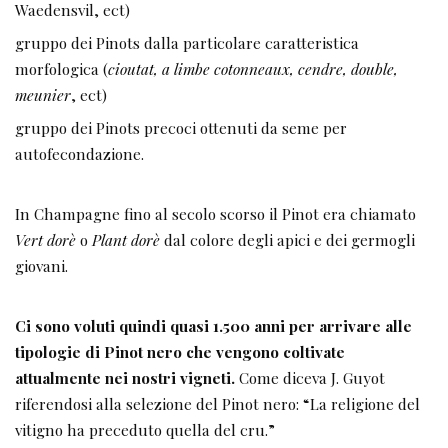
Waedensvil, ect)
gruppo dei Pinots dalla particolare caratteristica
morfologica (
cioutat, a limbe
cotonneaux, cendre, double,
meunier
, ect)
gruppo dei Pinots precoci ottenuti da seme per
autofecondazione.
In Champagne fino al secolo scorso il Pinot era chiamato
Vert dorè
o
Plant dorè
dal colore degli apici e dei germogli
giovani.
Ci sono voluti quindi quasi 1.500 anni per arrivare alle
tipologie di Pinot nero che vengono coltivate
attualmente nei nostri vigneti.
Come diceva J. Guyot
riferendosi alla selezione del Pinot nero: “La religione del
vitigno ha preceduto quella del cru.”