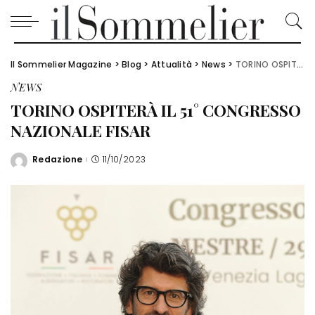
Il Sommelier Magazine
>
Blog
>
Attualità
>
News
>
TORINO OSPITERÀ IL 51° CONGRESSO NAZIONALE FISAR
NEWS
TORINO OSPITERÀ IL 51° CONGRESSO
NAZIONALE FISAR
Redazione
11/10/2023
Posted
by