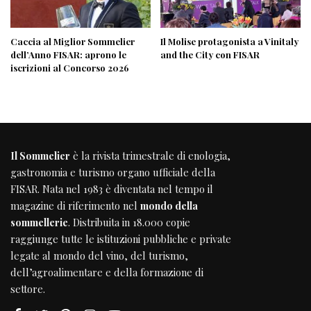
Caccia al Miglior Sommelier
Il Molise protagonista a Vinitaly
dell’Anno FISAR: aprono le
and the City con FISAR
iscrizioni al Concorso 2026
Il Sommelier
è la rivista trimestrale di enologia,
gastronomia e turismo organo ufficiale della
FISAR
. Nata nel 1983 è diventata nel tempo il
magazine di riferimento nel
mondo della
sommellerie
. Distribuita in 18.000 copie
raggiunge tutte le istituzioni pubbliche e private
legate al mondo del vino, del turismo,
dell’agroalimentare e della formazione di
settore.