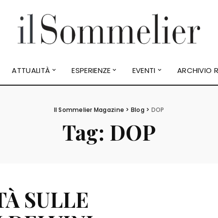
ATTUALITÀ
ESPERIENZE
EVENTI
ARCHIVIO R
Il Sommelier Magazine
>
Blog
>
DOP
Tag:
DOP
TÀ SULLE