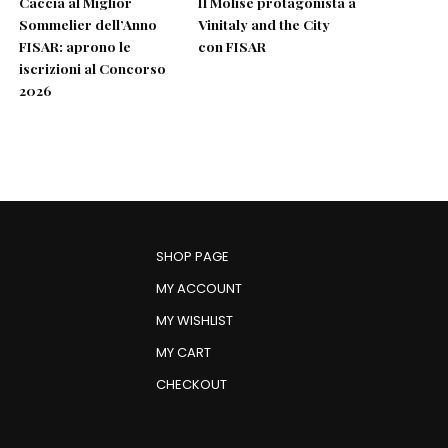
Caccia al Miglior
Il Molise protagonista a
Sommelier dell’Anno
Vinitaly and the City
FISAR: aprono le
con FISAR
iscrizioni al Concorso
2026
SHOP PAGE
MY ACCOUNT
MY WISHLIST
MY CART
CHECKOUT