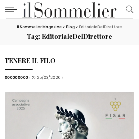
Il Sommelier Magazine
>
Blog
>
EditorialeDelDirettore
Tag:
EditorialeDelDirettore
TENERE IL FILO
000000000
25/03/2020
Posted
by