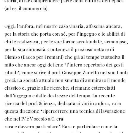
storia, di far comprendere parte della cultura dell’epoca
(ad es. il commercio).
Oggi, l’anfora, nel nostro caso vinaria, affascina ancora,
per la storia che porta con sé, per l’ingegno e le abilità di
chi le realizzava, per le sue forme arrotondate, armoniose,
per la sua sinuosità. Conteneva il prezioso nettare di
Dioniso (Bacco per i romani) che già al tempo custodiva il
mito che ancor oggi detiene “l’intero repertorio dei gesti
rituali”, come scrive il prof. Giuseppe Zanetto nel suo I miti
greci. La società attuale non smette di ammirare il mondo
classico e, grazie alle ricerche, si rimane esterrefatti
dall’ingegno e dalle destrezze del tempo. La recente
ricerca del prof. Scienza, dedicata ai vini in anfora, va in
questa direzione “ripercorrere una tecnica di lavorazione
che nel IV e V secolo a.C. era
rara e davvero particolare”. Rara e particolare come la