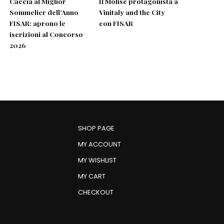
Caccia al Miglior
Il Molise protagonista a
Sommelier dell’Anno
Vinitaly and the City
FISAR: aprono le
con FISAR
iscrizioni al Concorso
2026
SHOP PAGE
MY ACCOUNT
MY WISHLIST
MY CART
CHECKOUT