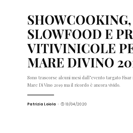
SHOWCOOKING, 
SLOWFOOD E PR
VITIVINICOLE PE
MARE DIVINO 20
Sono trascorse alcuni mesi dall’evento targato Fisar
Mare Di Vino 2019 ma il ricordo è ancora vivido.
Patrizia Loiola
13/04/2020
Posted
by