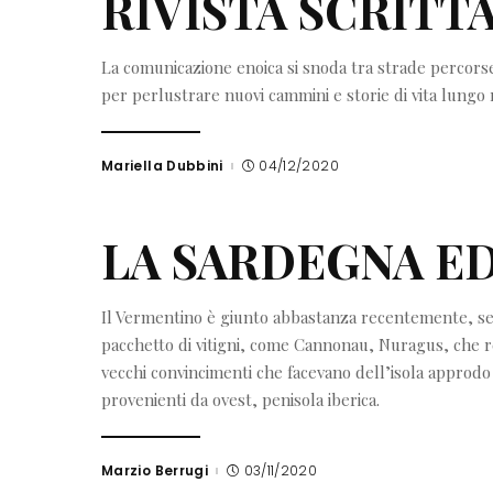
RIVISTA SCRITT
La comunicazione enoica si snoda tra strade percors
per perlustrare nuovi cammini e storie di vita lungo r
Mariella Dubbini
04/12/2020
Posted
by
LA SARDEGNA E
Il Vermentino è giunto abbastanza recentemente, sec
pacchetto di vitigni, come Cannonau, Nuragus, che re
vecchi convincimenti che facevano dell’isola approdo d
provenienti da ovest, penisola iberica.
Marzio Berrugi
03/11/2020
Posted
by