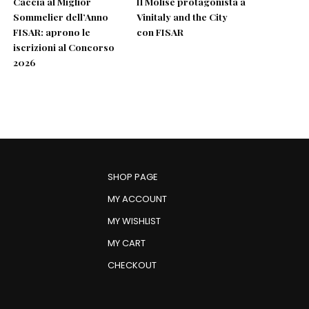
Caccia al Miglior
Il Molise protagonista a
Sommelier dell’Anno
Vinitaly and the City
FISAR: aprono le
con FISAR
iscrizioni al Concorso
2026
SHOP PAGE
MY ACCOUNT
MY WISHLIST
MY CART
CHECKOUT