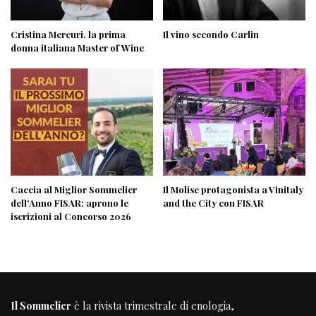
Cristina Mercuri, la prima
Il vino secondo Carlin
donna italiana Master of Wine
Caccia al Miglior Sommelier
Il Molise protagonista a Vinitaly
dell’Anno FISAR: aprono le
and the City con FISAR
iscrizioni al Concorso 2026
Il Sommelier
è la rivista trimestrale di enologia,