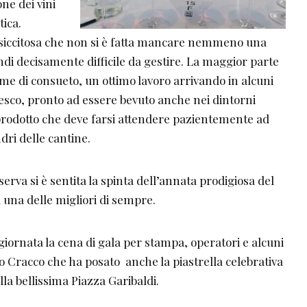
ne dei vini
tica.
siccitosa che non si è fatta mancare nemmeno una
indi decisamente difficile da gestire. La maggior parte
ome di consueto, un ottimo lavoro arrivando in alcuni
resco, pronto ad essere bevuto anche nei dintorni
n prodotto che deve farsi attendere pazientemente ad
ri delle cantine.
erva si è sentita la spinta dell’annata prodigiosa del
 una delle migliori di sempre.
iornata la cena di gala per stampa, operatori e alcuni
o Cracco che ha posato anche la piastrella celebrativa
a bellissima Piazza Garibaldi.