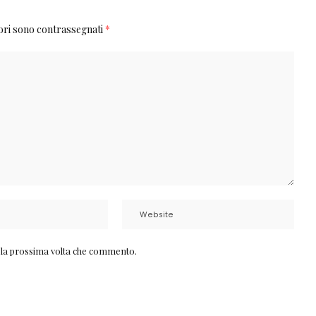
tori sono contrassegnati
*
r la prossima volta che commento.