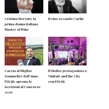
Cristina Mercuri, la
Il vino secondo Carlin
prima donna italiana
Master of Wine
Caccia al Miglior
Il Molise protagonista a
Sommelier dell’Anno
Vinitaly and the City
FISAR: aprono le
con FISAR
iscrizioni al Concorso
2026