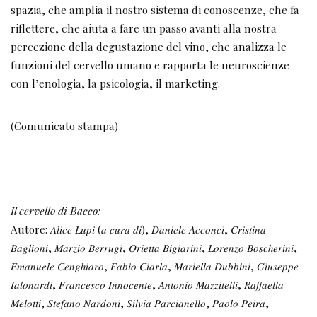
spazia, che amplia il nostro sistema di conoscenze, che fa
riflettere, che aiuta a fare un passo avanti alla nostra
percezione della degustazione del vino, che analizza le
funzioni del cervello umano e rapporta le neuroscienze
con l’enologia, la psicologia, il marketing.
(Comunicato stampa)
Il cervello di Bacco:
Autore: 𝐴𝑙𝑖𝑐𝑒 𝐿𝑢𝑝𝑖 (𝑎 𝑐𝑢𝑟𝑎 𝑑𝑖), 𝐷𝑎𝑛𝑖𝑒𝑙𝑒 𝐴𝑐𝑐𝑜𝑛𝑐𝑖, 𝐶𝑟𝑖𝑠𝑡𝑖𝑛𝑎
𝐵𝑎𝑔𝑙𝑖𝑜𝑛𝑖, 𝑀𝑎𝑟𝑧𝑖𝑜 𝐵𝑒𝑟𝑟𝑢𝑔𝑖, 𝑂𝑟𝑖𝑒𝑡𝑡𝑎 𝐵𝑖𝑔𝑖𝑎𝑟𝑖𝑛𝑖, 𝐿𝑜𝑟𝑒𝑛𝑧𝑜 𝐵𝑜𝑠𝑐ℎ𝑒𝑟𝑖𝑛𝑖,
𝐸𝑚𝑎𝑛𝑢𝑒𝑙𝑒 𝐶𝑒𝑛𝑔ℎ𝑖𝑎𝑟𝑜, 𝐹𝑎𝑏𝑖𝑜 𝐶𝑖𝑎𝑟𝑙𝑎, 𝑀𝑎𝑟𝑖𝑒𝑙𝑙𝑎 𝐷𝑢𝑏𝑏𝑖𝑛𝑖, 𝐺𝑖𝑢𝑠𝑒𝑝𝑝𝑒
𝐼𝑎𝑙𝑜𝑛𝑎𝑟𝑑𝑖, 𝐹𝑟𝑎𝑛𝑐𝑒𝑠𝑐𝑜 𝐼𝑛𝑛𝑜𝑐𝑒𝑛𝑡𝑒, 𝐴𝑛𝑡𝑜𝑛𝑖𝑜 𝑀𝑎𝑧𝑧𝑖𝑡𝑒𝑙𝑙𝑖, 𝑅𝑎𝑓𝑓𝑎𝑒𝑙𝑙𝑎
𝑀𝑒𝑙𝑜𝑡𝑡𝑖, 𝑆𝑡𝑒𝑓𝑎𝑛𝑜 𝑁𝑎𝑟𝑑𝑜𝑛𝑖, 𝑆𝑖𝑙𝑣𝑖𝑎 𝑃𝑎𝑟𝑐𝑖𝑎𝑛𝑒𝑙𝑙𝑜, 𝑃𝑎𝑜𝑙𝑜 𝑃𝑒𝑖𝑟𝑎,