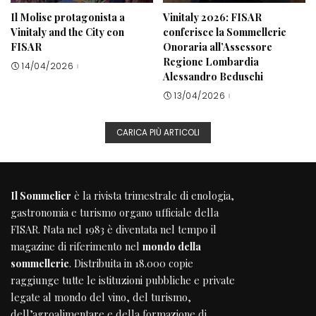
Il Molise protagonista a
Vinitaly 2026: FISAR
Vinitaly and the City con
conferisce la Sommellerie
FISAR
Onoraria all’Assessore
Regione Lombardia
14/04/2026
Alessandro Beduschi
13/04/2026
CARICA PIÙ ARTICOLI
Il Sommelier
è la rivista trimestrale di enologia,
gastronomia e turismo organo ufficiale della
FISAR
. Nata nel 1983 è diventata nel tempo il
magazine di riferimento nel
mondo della
sommellerie
. Distribuita in 18.000 copie
raggiunge tutte le istituzioni pubbliche e private
legate al mondo del vino, del turismo,
dell’agroalimentare e della formazione di