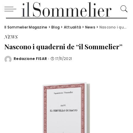
Il Sommelier Magazine
>
Blog
>
Attualità
>
News
>
Nascono i quaderni de “il Sommelier”
NEWS
Nascono i quaderni de “il Sommelier”
Redazione FISAR
17/11/2021
Posted
by