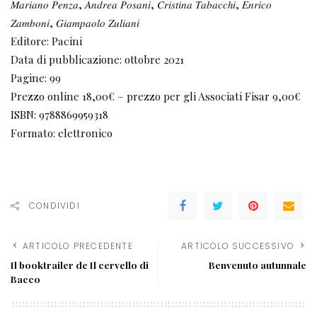
𝑀𝑎𝑟𝑖𝑎𝑛𝑜 𝑃𝑒𝑛𝑧𝑎, 𝐴𝑛𝑑𝑟𝑒𝑎 𝑃𝑜𝑠𝑎𝑛𝑖, 𝐶𝑟𝑖𝑠𝑡𝑖𝑛𝑎 𝑇𝑎𝑏𝑎𝑐𝑐ℎ𝑖, 𝐸𝑛𝑟𝑖𝑐𝑜
𝑍𝑎𝑚𝑏𝑜𝑛𝑖, 𝐺𝑖𝑎𝑚𝑝𝑎𝑜𝑙𝑜 𝑍𝑢𝑙𝑖𝑎𝑛𝑖
Editore: Pacini
Data di pubblicazione: ottobre 2021
Pagine: 99
Prezzo online 18,00€ – prezzo per gli Associati Fisar 9,00€
ISBN: 9788869959318
Formato: elettronico
CONDIVIDI
ARTICOLO PRECEDENTE
ARTICOLO SUCCESSIVO
Il booktrailer de Il cervello di
Benvenuto autunnale
Bacco