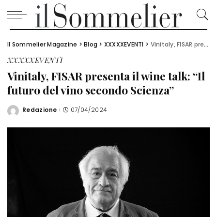
Il Sommelier Magazine
>
Blog
>
XXXXXEVENTI
>
Vinitaly, FISAR presenta il wine talk: “Il futuro del vino secondo Scienza”
XXXXXEVENTI
Vinitaly, FISAR presenta il wine talk: “Il
futuro del vino secondo Scienza”
Redazione
07/04/2024
Posted
by