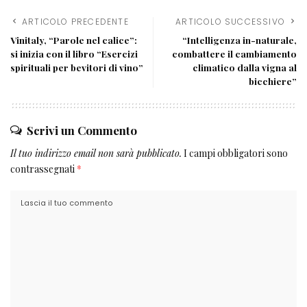
ARTICOLO PRECEDENTE
ARTICOLO SUCCESSIVO
Vinitaly, “Parole nel calice”:
“Intelligenza in-naturale,
si inizia con il libro “Esercizi
combattere il cambiamento
spirituali per bevitori di vino”
climatico dalla vigna al
bicchiere”
Scrivi un Commento
Il tuo indirizzo email non sarà pubblicato.
I campi obbligatori sono
contrassegnati
*