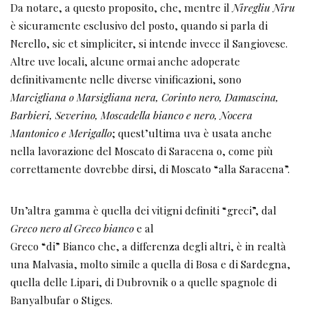
Greco nero al Greco bianco
e al
Greco “di” Bianco che, a differenza degli altri, è in realtà
una Malvasia, molto simile a quella di Bosa e di Sardegna,
quella delle Lipari, di Dubrovnik o a quelle spagnole di
Banyalbufar o Stiges.
Tra tutti, i vitigni su cui si è soffermata maggiormente
l’attenzione degli studiosi, che oggi possiamo definire
recuperati, sono:
–
Toccarino nero
, la cui presenza in Calabria è attestata
sin dal primo Seicento, coltivato oggi soprattutto
nell’areale di Longobardi (CS). Dà un vino di colore
tendente al granato ed ha un buon corredo olfattivo, con
frutta rossa e spezie, non ha però grande acidità, struttura
e persistenza e viene adoperato in uvaggio con Nocera ed