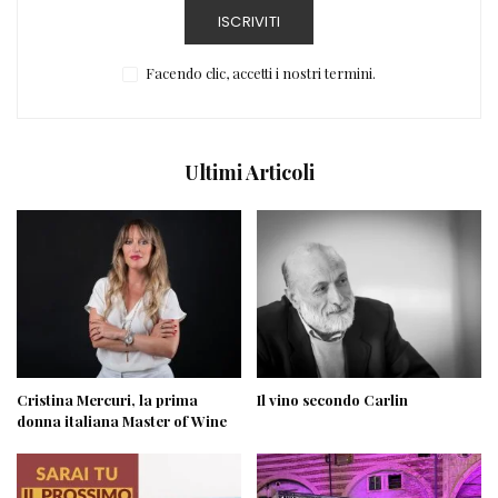
Cristina Mercuri, la prima
Il vino secondo Carlin
donna italiana Master of Wine
Caccia al Miglior Sommelier
Il Molise protagonista a Vinitaly
dell’Anno FISAR: aprono le
and the City con FISAR
iscrizioni al Concorso 2026
TI POTREBBE INTERESSARE ANCHE