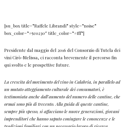
un mutato atteggiamento culturale dei consumatori, è
testimoniata anche dall’aumento del numero delle cantine, che
ormai sono più di trecento. Alla guida di queste cantine,
sempre più spesso, si affacciano le nuove generazioni, giovani
imprenditori che hanno saputo coniugare le conoscenze e le
tradizioni familiari con un necessario lavoro di ricerca,
adeguamento e innovazione tecnologica. Oggi, che la qualità
media della produzione ha raggiunto un buon livello, il lavoro
più delicato per il Consorzio è quello di trovare nuovi ed
efficaci strumenti per la promozione dei vini, individuando
nuovi mercati di riferimento. Abbiamo investito in un lavoro
di incoming territoriale e puntiamo molto sull’
internazionalizzazione del vino Cirò-Melissa. Da questo punto
di vista, un buon obiettivo raggiunto è la percentuale di export,
pari al 40% del prodotto, anche se il dato può ancora crescere,
soprattutto rispetto a mercati attenti come Giappone, Usa,
Germania e Svizzera. Un altro plusvalore, in cui crediamo