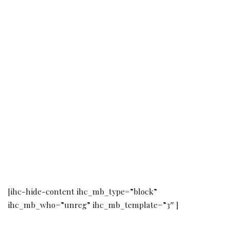
[ihc-hide-content ihc_mb_type=”block”
ihc_mb_who=”unreg” ihc_mb_template=”3″ ]
Da notare, a questo proposito, che, mentre il
Niregliu Niru
è sicuramente esclusivo del posto, quando si parla di
Nerello, sic et simpliciter, si intende invece il Sangiovese.
Altre uve locali, alcune ormai anche adoperate
definitivamente nelle diverse vinificazioni, sono
Marcigliana o Marsigliana nera, Corinto nero, Damascina,
Barbieri, Severino, Moscadella bianco e nero, Nocera
Mantonico
e Merigallo
; quest’ultima uva è usata anche
nella lavorazione del Moscato di Saracena o, come più
correttamente dovrebbe dirsi, di Moscato “alla Saracena”.
Un’altra gamma è quella dei vitigni definiti “greci”, dal