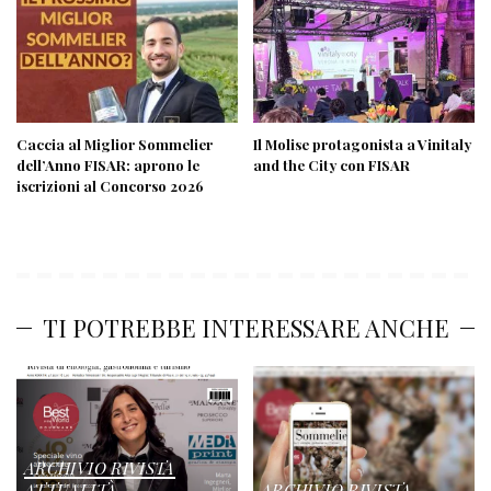
ARCHIVIO RIVISTA
ATTUALITÀ
ARCHIVIO RIVISTA
XXXIL SOMMELIER MAGAZINE
XXXIL SOMMELIER MAGAZ
E’ uscito il nuovo numero de Il
E’ uscito il nuovo numero de Il
Sommelier
Sommelier
17/12/2021
30/09/2021
XXXIL SOMMELIER MAGAZINE
XXXIL SOMMELIER MAGAZ