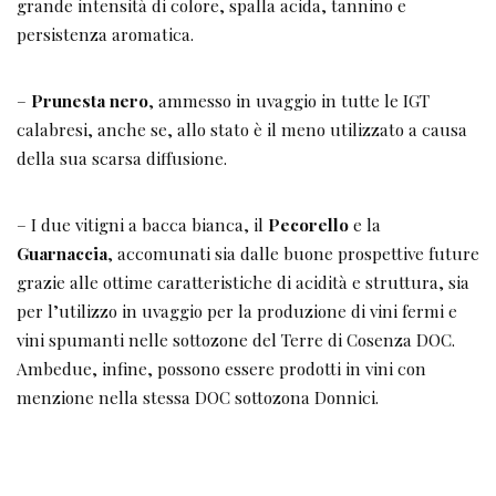
vini spumanti nelle sottozone del Terre di Cosenza DOC.
Ambedue, infine, possono essere prodotti in vini con
menzione nella stessa DOC sottozona Donnici.
[su_box title=”Raffele Librandi” style=”noise”
box_color=”#5e0230″ title_color=”#fff”]
Presidente dal maggio del 2016 del Consorzio di Tutela dei
vini Cirò-Melissa, ci racconta brevemente il percorso fin
qui svolto e le prospettive future.
La crescita del movimento del vino in Calabria, in parallelo ad