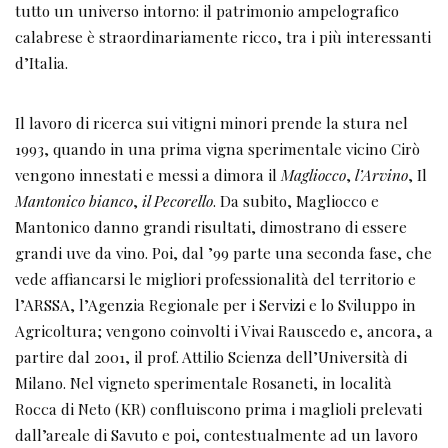
tutto un universo intorno: il patrimonio ampelografico
calabrese è straordinariamente ricco, tra i più interessanti
d’Italia.
Il lavoro di ricerca sui vitigni minori prende la stura nel
1993, quando in una prima vigna sperimentale vicino Cirò
vengono innestati e messi a dimora il
Magliocco
,
l’Arvino
, Il
Mantonico bianco
,
il Pecorello
. Da subito, Magliocco e
Mantonico danno grandi risultati, dimostrano di essere
grandi uve da vino. Poi, dal ’99 parte una seconda fase, che
vede affiancarsi le migliori professionalità del territorio e
l’ARSSA, l’Agenzia Regionale per i Servizi e lo Sviluppo in
Agricoltura; vengono coinvolti i Vivai Rauscedo e, ancora, a
partire dal 2001, il prof. Attilio Scienza dell’Università di
Milano. Nel vigneto sperimentale Rosaneti, in località
Rocca di Neto (KR) confluiscono prima i maglioli prelevati
dall’areale di Savuto e poi, contestualmente ad un lavoro