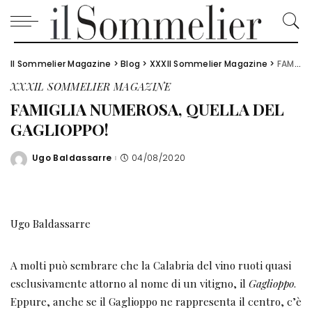
Il Sommelier Magazine
>
Blog
>
XXXIl Sommelier Magazine
>
FAMIGLIA NUMEROSA, QUELLA DEL GAGLIOPPO!
XXXIL SOMMELIER MAGAZINE
FAMIGLIA NUMEROSA, QUELLA DEL
GAGLIOPPO!
Ugo Baldassarre
04/08/2020
Posted
by
Ugo Baldassarre
A molti può sembrare che la Calabria del vino ruoti quasi
esclusivamente attorno al nome di un vitigno, il
Gaglioppo
.
Eppure, anche se il Gaglioppo ne rappresenta il centro, c’è