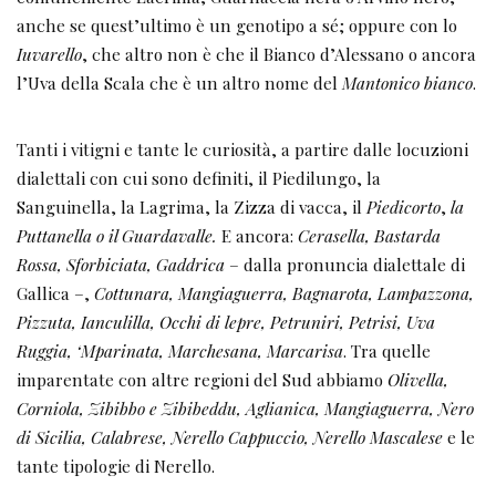
anche se quest’ultimo è un genotipo a sé; oppure con lo
Iuvarello
, che altro non è che il Bianco d’Alessano o ancora
l’Uva della Scala che è un altro nome del
Mantonico bianco
.
Tanti i vitigni e tante le curiosità, a partire dalle locuzioni
dialettali con cui sono definiti, il Piedilungo, la
Sanguinella, la Lagrima, la Zizza di vacca, il
Piedicorto
,
la
Puttanella o il Guardavalle.
E ancora:
Cerasella, Bastarda
Rossa, Sforbiciata,
Gaddrica
– dalla pronuncia dialettale di
Gallica –,
Cottunara, Mangiaguerra, Bagnarota, Lampazzona,
Pizzuta, Ianculilla, Occhi di lepre, Petruniri, Petrisi, Uva
Ruggia, ‘Mparinata, Marchesana, Marcarisa
. Tra quelle
imparentate con altre regioni del Sud abbiamo
Olivella,
Corniola, Zibibbo e Zibibeddu, Aglianica,
Mangiaguerra, Nero
di Sicilia, Calabrese, Nerello
Cappuccio, Nerello Mascalese
e le
tante tipologie di Nerello.