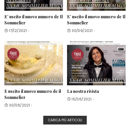
E uscito il nuovo numero de il
La nostra rivista
Sommelier
15/06/2021
30/06/2021
CARICA PIÙ ARTICOLI
Il Sommelier
è la rivista trimestrale di enologia,
gastronomia e turismo organo ufficiale della
FISAR
. Nata nel 1983 è diventata nel tempo il
magazine di riferimento nel
mondo della
sommellerie
. Distribuita in 18.000 copie
raggiunge tutte le istituzioni pubbliche e private
legate al mondo del vino, del turismo,
dell’agroalimentare e della formazione di
settore.