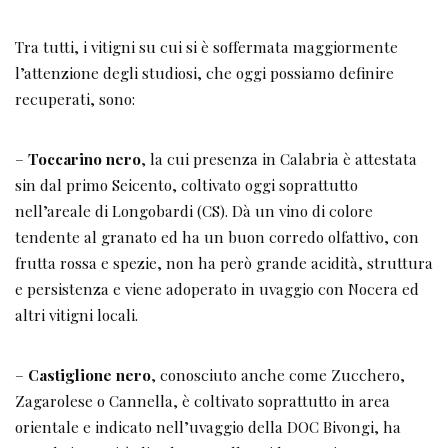
altri vitigni locali.
–
Castiglione nero
, conosciuto anche come Zucchero,
Zagarolese o Cannella, è coltivato soprattutto in area
orientale e indicato nell’uvaggio della DOC Bivongi, ha
grande intensità di colore, spalla acida, tannino e
persistenza aromatica.
–
Prunesta nero
, ammesso in uvaggio in tutte le IGT
calabresi, anche se, allo stato è il meno utilizzato a causa
della sua scarsa diffusione.
– I due vitigni a bacca bianca, il
Pecorello
e la
Guarnaccia
, accomunati sia dalle buone prospettive future
grazie alle ottime caratteristiche di acidità e struttura, sia
per l’utilizzo in uvaggio per la produzione di vini fermi e