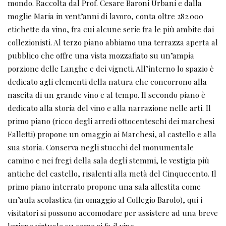
mondo. Raccolta dal Prof. Cesare Baroni Urbani e dalla
moglie Maria in vent’anni di lavoro, conta oltre 282.000
etichette da vino, fra cui alcune serie fra le più ambite dai
collezionisti. Al terzo piano abbiamo una terrazza aperta al
pubblico che offre una vista mozzafiato su un’ampia
porzione delle Langhe e dei vigneti. All’interno lo spazio è
dedicato agli elementi della natura che concorrono alla
nascita di un grande vino e al tempo. Il secondo piano è
dedicato alla storia del vino e alla narrazione nelle arti. Il
primo piano (ricco degli arredi ottocenteschi dei marchesi
Falletti) propone un omaggio ai Marchesi, al castello e alla
sua storia. Conserva negli stucchi del monumentale
camino e nei fregi della sala degli stemmi, le vestigia più
antiche del castello, risalenti alla metà del Cinquecento. Il
primo piano interrato propone una sala allestita come
un’aula scolastica (in omaggio al Collegio Barolo), qui i
visitatori si possono accomodare per assistere ad una breve
lezione virtuale su come si fa il vino.