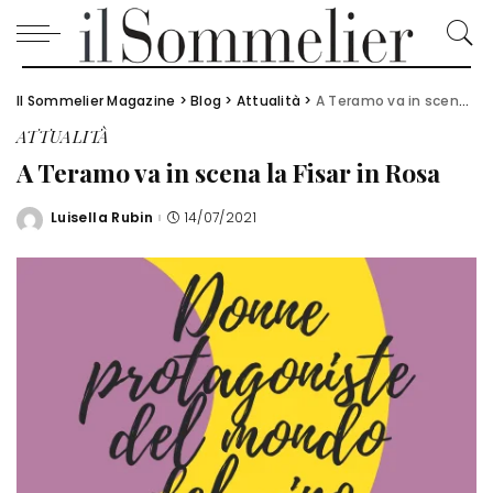
Il Sommelier Magazine
>
Blog
>
Attualità
>
A Teramo va in scena la Fisar in Rosa
ATTUALITÀ
A Teramo va in scena la Fisar in Rosa
Luisella Rubin
14/07/2021
Posted
by