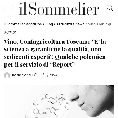
Il Sommelier Magazine
>
Blog
>
Attualità
>
News
>
Vino, Confagricoltura Toscana: “E’ la scienza a garantirne la qualità, non sedicenti esperti”. Qualche polemica per il servizio di “Report”
NEWS
Vino, Confagricoltura Toscana: “E’ la
scienza a garantirne la qualità, non
sedicenti esperti”. Qualche polemica
per il servizio di “Report”
Redazione
05/01/2024
Posted
by