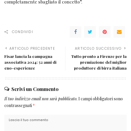
completamente sbagliato il concetto”.
CONDIVIDI
ARTICOLO PRECEDENTE
ARTICOLO SUCCESSIVO
Fisar lancia la campagna
Tutto pronto a Firenze per la
associativa 2024: 52 anni di
premiazione del miglior
eno-esperienze
produttore di birra italiana
Scrivi un Commento
Il tuo indirizzo email non sarà pubblicato.
I campi obbligatori sono
contrassegnati
*