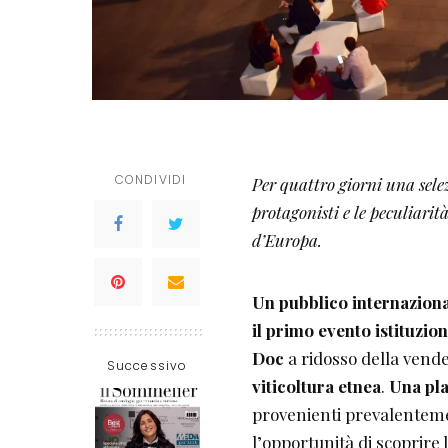
CONDIVIDI
Per quattro giorni una sele
protagonisti e le peculiarit
d’Europa.
Un pubblico internazional
il primo evento istituzio
Doc
a ridosso della ven
Successivo
viticoltura etnea
.
Una pla
provenienti prevalentem
l’opportunità di scoprire