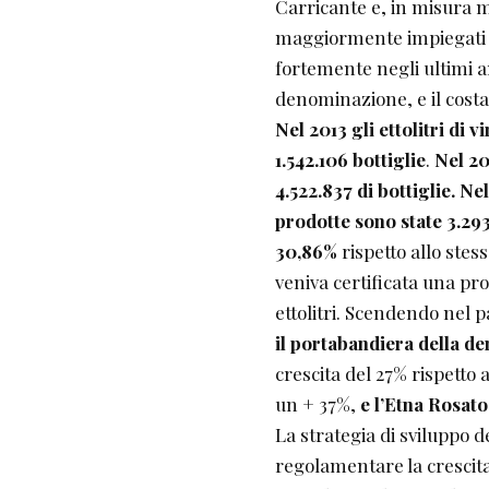
Carricante e, in misura min
maggiormente impiegati p
fortemente negli ultimi an
denominazione, e il cost
Nel 2013 gli ettolitri di 
1.542.106 bottiglie
.
Nel 20
4.522.837 di bottiglie. N
prodotte
sono state 3.293
30,86%
rispetto allo ste
veniva certificata una pro
ettolitri. Scendendo nel p
il portabandiera della d
crescita del 27% rispetto 
un + 37%,
e l’Etna Rosato
La strategia di sviluppo d
regolamentare la crescita