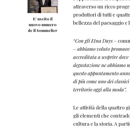
attraverso un ricco progr
produttori di tutti e qua
E’ uscito il
bellezza del paesaggio e l
nuovo numero
de Il Sommelier
“Con gli Etna Days
– com
–
abbiamo voluto promuove
accreditata a scoprire dove 
degustazione ne abbiamo mo
questo appuntamento annuale
di più come uno dei classic
territorio oggi alla moda”.
Le attività della quattro
gli elementi che contradd
cultura e la storia. A part