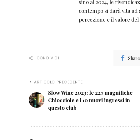
sino al 2024, le rivendica
contempo si darà vita ad 
percezione e il valore de
Share
CONDIVIDI
ARTICOLO PRECEDENTE
Slow Wine 2023: le 227 magnifiche
Chiocciole e i 10 nuovi ingressi in
questo club