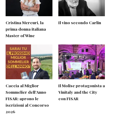
Cristina Mercuri, la
Il vino secondo Carlin
prima donna italiana
Master of Wine
Caccia al Miglior
Il Molise protagonista a
Sommelier dell’Anno
Vinitaly and the City
FISAR: aprono le
con FISAR
iscrizioni al Concorso
2026