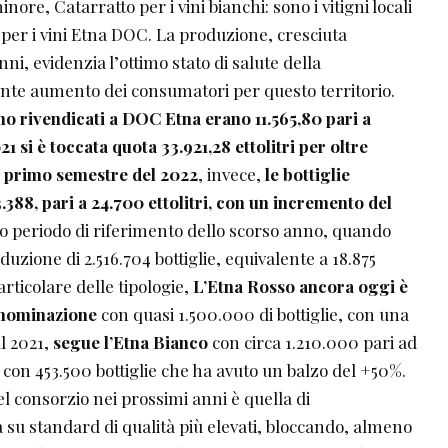
ore, Catarratto per i vini bianchi: sono i vitigni locali
er i vini Etna DOC. La produzione, cresciuta
ni, evidenzia l’ottimo stato di salute della
ante aumento dei consumatori per questo territorio.
vino rivendicati a DOC Etna erano 11.565,80 pari a
21 si è toccata quota 33.921,28 ettolitri per oltre
el primo semestre del 2022
, invece,
le bottiglie
.388, pari a 24.700 ettolitri, con un incremento del
sso periodo di riferimento dello scorso anno, quando
duzione di 2.516.704 bottiglie, equivalente a 18.875
articolare delle tipologie,
L’Etna Rosso ancora oggi è
enominazione
con quasi 1.500.000 di bottiglie, con una
al 2021,
segue l’Etna Bianco
con circa 1.210.000 pari ad
con 453.500 bottiglie che ha avuto un balzo del +50%.
el consorzio nei prossimi anni è quella di
 su standard di qualità più elevati, bloccando, almeno