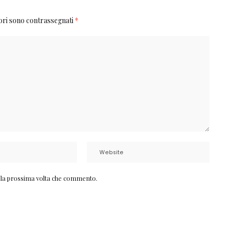
tori sono contrassegnati
*
r la prossima volta che commento.