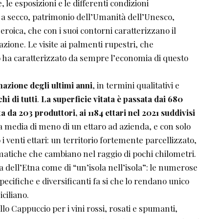
e, le esposizioni e le differenti condizioni
 a secco, patrimonio dell’Umanità dell’Unesco,
 eroica, che con i suoi contorni caratterizzano il
ione. Le visite ai palmenti rupestri, che
o ha caratterizzato da sempre l’economia di questo
nazione degli ultimi anni
, in termini qualitativi e
hi di tutti
.
La superficie vitata è passata dai 680
ta da 203 produttori, ai 1184 ettari nel 2021 suddivisi
a media di meno di un ettaro ad azienda, e con solo
i venti ettari: un territorio fortemente parcellizzato,
matiche che cambiano nel raggio di pochi chilometri.
a dell’Etna come di “un’isola nell’isola”: le numerose
pecifiche e diversificanti fa si che lo rendano unico
iciliano.
lo Cappuccio per i vini rossi, rosati e spumanti,