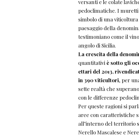
versanti e le colate lavich
pedoclimatiche. I muretti
simbolo di una viticoltura
paesaggio della denominaz
testimoniano come il vin
angolo di Sicilia.
La crescita della denomi
quantitativi
è sotto gli occ
ettari del 2013, rivendica
in 390 viticultori
, per un
sette realtà che superano 
con le differenze pedocli
Per queste ragioni si parl
aree con caratteristiche s
all’interno del territorio s
Nerello Mascalese e Nerel