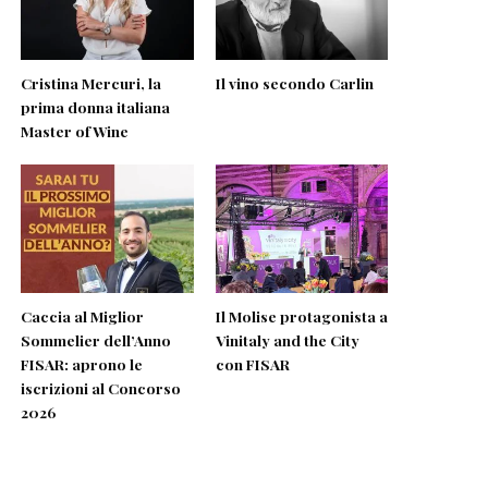
Cristina Mercuri, la
Il vino secondo Carlin
prima donna italiana
Master of Wine
Caccia al Miglior
Il Molise protagonista a
Sommelier dell’Anno
Vinitaly and the City
FISAR: aprono le
con FISAR
iscrizioni al Concorso
2026