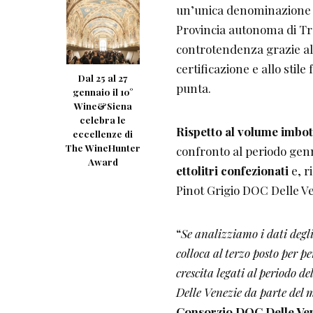
un’unica denominazione d’
Provincia autonoma di Tr
controtendenza grazie alla
certificazione e allo stil
Dal 25 al 27
punta.
gennaio il 10°
Wine&Siena
celebra le
Rispetto al volume imbot
eccellenze di
The WineHunter
confronto al periodo gen
Award
ettolitri confezionati
e, r
Pinot Grigio DOC Delle Ve
“
Se analizziamo i dati degli
colloca al terzo posto per 
crescita legati al periodo 
Delle Venezie da parte del 
Consorzio DOC Delle Ve