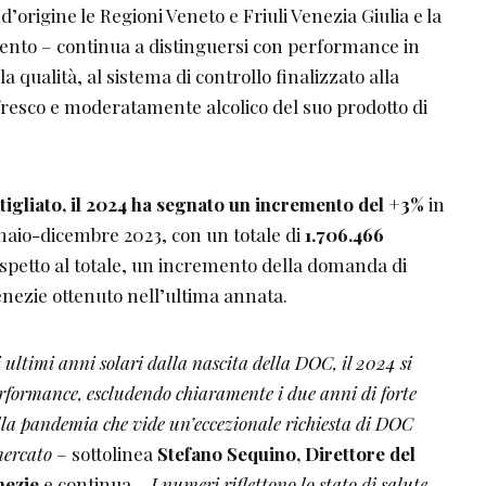
origine le Regioni Veneto e Friuli Venezia Giulia e la
ento – continua a distinguersi con performance in
 qualità, al sistema di controllo finalizzato alla
e fresco e moderatamente alcolico del suo prodotto di
tigliato, il 2024 ha segnato un incremento del +3%
in
naio-dicembre 2023, con un totale di
1.706.466
ispetto al totale, un incremento della domanda di
nezie ottenuto nell’ultima annata.
 ultimi anni solari dalla nascita della DOC, il 2024 si
performance, escludendo chiaramente i due anni di forte
della pandemia che vide un’eccezionale richiesta di DOC
mercato
– sottolinea
Stefano Sequino, Direttore del
nezie
e continua –
I numeri riflettono lo stato di salute