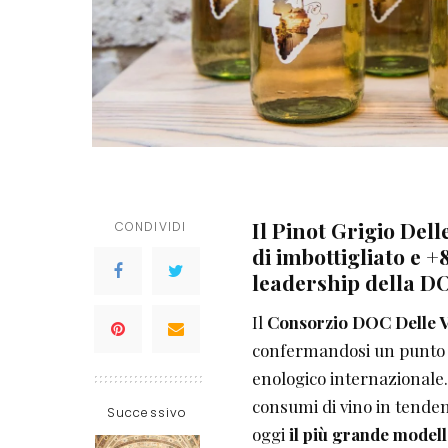
Il Pinot Grigio Del
CONDIVIDI
di imbottigliato e 
leadership della D
Il
Consorzio DOC Delle V
confermandosi un punto d
enologico internazionale.
consumi di vino in tenden
Successivo
oggi
il più grande modell