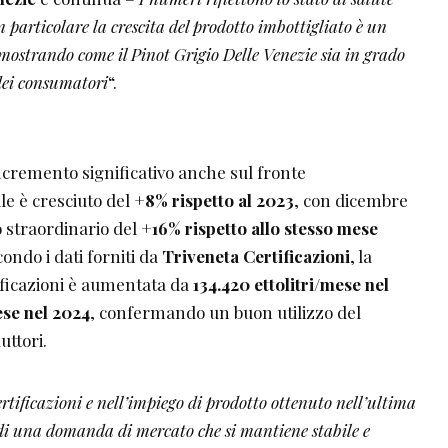
 particolare la crescita del prodotto imbottigliato è un
imostrando come il Pinot Grigio Delle Venezie sia in grado
 dei consumatori
“.
ncremento significativo anche sul fronte
tale è cresciuto del
+8% rispetto al 2023
, con dicembre
o straordinario del
+16% rispetto allo stesso mese
condo i dati forniti da
Triveneta Certificazioni
, la
ificazioni è aumentata da
134.420 ettolitri/mese nel
ese nel 2024
, confermando un buon utilizzo del
uttori.
rtificazioni e nell’impiego di prodotto ottenuto nell’ultima
di una domanda di mercato che si mantiene stabile e