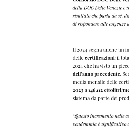
della DOC Delle Venezie e in
risultato che parla da sé, d
di rispondere alle esigenze
Il 2024 segna anche un i
delle
certificazioni
: il to
2024 che ha visto un picc
dell’anno precedente
. Se
media mensile delle cert
2023
a
146.112 ettolitri/m
sistema da parte dei prod
“
Questo incremento nelle ce
vendemmia è significativo 