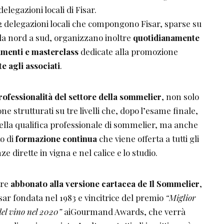
elegazioni locali di Fisar.
82 delegazioni locali che compongono Fisar, sparse su
no da nord a sud, organizzano inoltre
quotidianamente
imenti e masterclass
dedicate alla promozione
te agli associati
.
rofessionalità del settore della sommelier
, non solo
ne strutturati su tre livelli che, dopo l’esame finale,
ella qualifica professionale di sommelier, ma anche
to di
formazione continua
che viene offerta a tutti gli
e dirette in vigna e nel calice e lo studio.
tre
abbonato alla versione cartacea de Il Sommelier
,
Fisar fondata nel 1983 e vincitrice del premio
“Miglior
del vino nel 2020”
aiGourmand Awards, che verrà