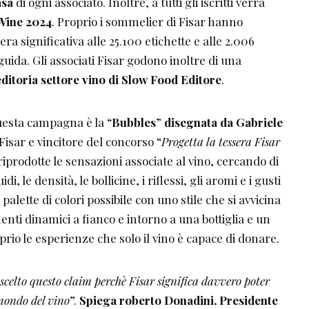
asa
di ogni associato. Inoltre, a tutti gli iscritti verrà
Wine 2024
. Proprio i sommelier di Fisar hanno
era significativa alle 25.100 etichette e alle 2.006
uida. Gli associati Fisar godono inoltre di una
’editoria settore vino di Slow Food Editore
.
esta campagna è la “
Bubbles
”
disegnata da Gabriele
Fisar e vincitore del concorso “
Progetta la tessera Fisar
riprodotte le sensazioni associate al vino, cercando di
di, le densità, le bollicine, i riflessi, gli aromi e i gusti
palette di colori possibile con uno stile che si avvicina
enti dinamici a fianco e intorno a una bottiglia e un
rio le esperienze che solo il vino è capace di donare.
elto questo claim perchè Fisar significa davvero poter
 mondo del vino
”.
Spiega roberto Donadini, Presidente