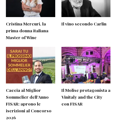
Cristina Mercuri, la
Il vino secondo Carlin
prima donna italiana
Master of Wine
Caccia al Miglior
Il Molise protagonista a
Sommelier dell’Anno
Vinitaly and the City
FISAR: aprono le
con FISAR
iscrizioni al Concorso
2026