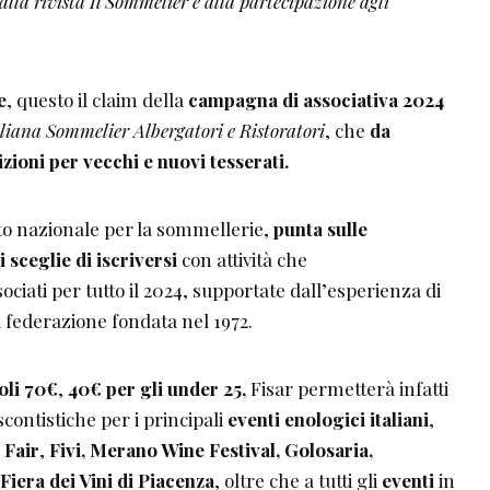
la rivista Il Sommelier e alla partecipazione agli
e
, questo il claim della
campagna di associativa 2024
liana Sommelier Albergatori e Ristoratori
, che
da
rizioni per vecchi e nuovi tesserati.
nto nazionale per la sommellerie,
punta sulle
 sceglie di iscriversi
con attività che
iati per tutto il 2024, supportate dall’esperienza di
 federazione fondata nel 1972.
oli 70€
,
40€ per gli under 25,
Fisar permetterà infatti
contistiche per i principali
eventi enologici italiani
,
 Fair
,
Fivi, Merano Wine Festival,
Golosaria,
era dei Vini di Piacenza
, oltre che a tutti gli
eventi
in