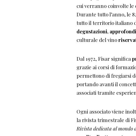
cui verranno coinvolte le d
Durante tutto l’anno, le 
tutto il territorio italia
degustazioni, approfond
culturale del vino
riserva
Dal 1972, Fisar significa
p
grazie ai corsi di formazio
permettono di fregiarsi d
portando avanti il concet
associati tramite esperienz
Ogni associato viene inol
la rivista trimestrale di 
Rivista dedicata al mondo 