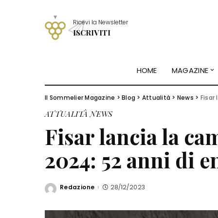
Ricevi la Newsletter
ISCRIVITI
HOME
MAGAZINE
Il Sommelier Magazine
>
Blog
>
Attualità
>
News
>
Fisar
ATTUALITÀ
NEWS
Fisar lancia la c
2024: 52 anni di 
Redazione
28/12/2023
Posted
by