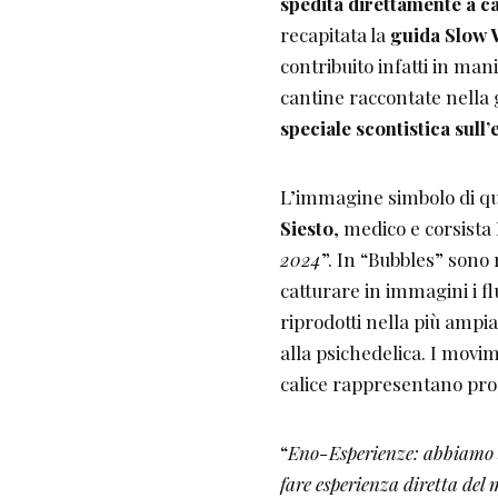
spedita direttamente a c
recapitata la
guida Slow 
contribuito infatti in mani
cantine raccontate nella g
speciale scontistica sull
L’immagine simbolo di qu
Siesto
, medico e corsista 
2024
”. In “Bubbles” sono 
catturare in immagini i flui
riprodotti nella più ampia 
alla psichedelica. I movim
calice rappresentano prop
“
Eno-Esperienze: abbiamo sc
fare esperienza diretta del