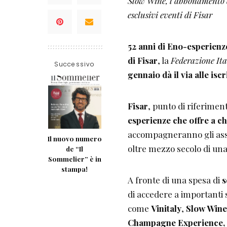
Slow Wine, l’abbonamento al
esclusivi eventi di Fisar
52 anni di Eno-esperienz
di Fisar
, la
Federazione Ita
Successivo
gennaio dà il via alle isc
Fisar
, punto di riferime
esperienze che offre a chi
accompagneranno gli assoc
Il nuovo numero
oltre mezzo secolo di una
de “Il
Sommelier” è in
stampa!
A fronte di una spesa di
s
di accedere a importanti s
come
Vinitaly
,
Slow Wine
Champagne Experience, Fi