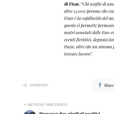
di Fisar.
“
Chi sceglie di ass
oltre 15.000 persone che co
Fisar è la capillarità del su
questo ci permette permeare i
nostri associati delle Eno-e
eventi fieristici, degustazio
Paese, oltre che un sistema
trovare lavoro”.
Share
CONDIVIDI
ARTICOLO PRECEDENTE
Prosecco doc, risultati positivi