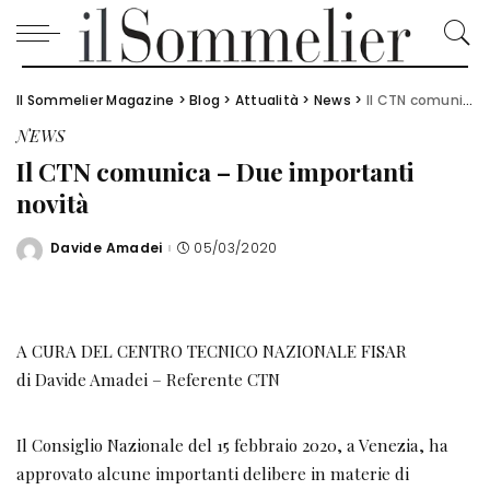
Il Sommelier Magazine
>
Blog
>
Attualità
>
News
>
Il CTN comunica – Due importanti novità
NEWS
Il CTN comunica – Due importanti
novità
Davide Amadei
05/03/2020
Posted
by
A CURA DEL CENTRO TECNICO NAZIONALE FISAR
di Davide Amadei – Referente CTN
Il Consiglio Nazionale del 15 febbraio 2020, a Venezia, ha
approvato alcune importanti delibere in materie di