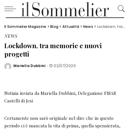
Il Sommelier Magazine
>
Blog
>
Attualità
>
News
>
Lockdown, tra memorie e nuovi progetti
NEWS
Lockdown, tra memorie e nuovi
progetti
Mariella Dubbini
02/07/2020
Posted
by
Notizia inviata da Mariella Dubbini, Delegazione FISAR
Castelli di Jesi
Certamente non sarò originale nel dire che in questo
periodo ci è mancata la vita di prima, quella spensierata,