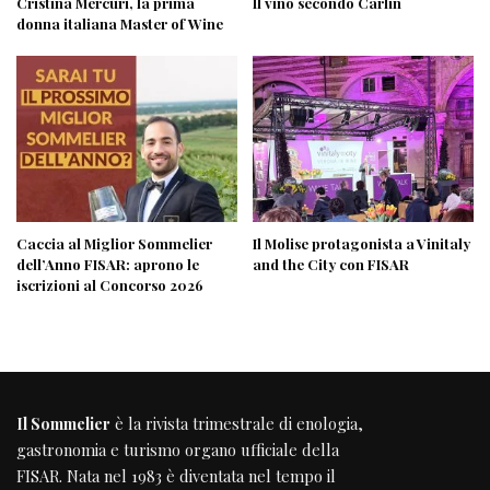
Cristina Mercuri, la prima
Il vino secondo Carlin
donna italiana Master of Wine
Caccia al Miglior Sommelier
Il Molise protagonista a Vinitaly
dell’Anno FISAR: aprono le
and the City con FISAR
iscrizioni al Concorso 2026
Il Sommelier
è la rivista trimestrale di enologia,
gastronomia e turismo organo ufficiale della
FISAR
. Nata nel 1983 è diventata nel tempo il