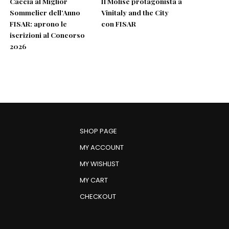
Caccia al Miglior
Il Molise protagonista a
Sommelier dell’Anno
Vinitaly and the City
FISAR: aprono le
con FISAR
iscrizioni al Concorso
2026
SHOP PAGE
MY ACCOUNT
MY WISHLIST
MY CART
CHECKOUT