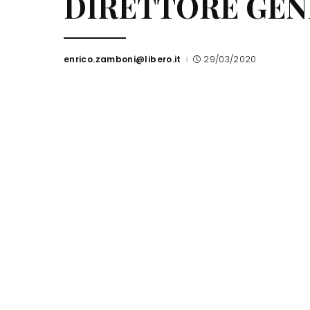
DIRETTORE GEN
enrico.zamboni@libero.it
29/03/2020
Posted
by