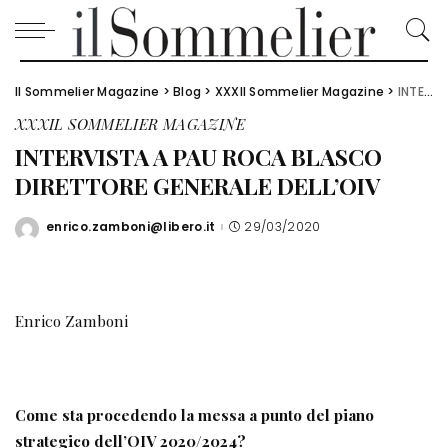
Il Sommelier Magazine
>
Blog
>
XXXIl Sommelier Magazine
>
INTERVISTA A PAU ROCA BLASCO DIRETTORE GENERALE DELL’OIV
XXXIL SOMMELIER MAGAZINE
INTERVISTA A PAU ROCA BLASCO
DIRETTORE GENERALE DELL’OIV
enrico.zamboni@libero.it
29/03/2020
Posted
by
Enrico Zamboni
Come sta procedendo la messa a punto del piano
strategico dell’OIV 2020/2024?