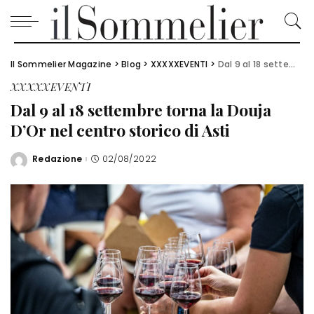
Il Sommelier Magazine
>
Blog
>
XXXXXEVENTI
>
Dal 9 al 18 settembre torna la Douja D’Or nel centro storico di Asti
XXXXXEVENTI
Dal 9 al 18 settembre torna la Douja
D’Or nel centro storico di Asti
Redazione
02/08/2022
Posted
by