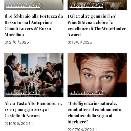
XXXXXEVENTI
XXXXXEVENTI
Il 19 febbraio alla Fortezza da
Dal 25 al 27 gennaio il 10°
Basso torna l’Anteprima
Wine&Siena celebra le
Chianti Lovers & Rosso
eccellenze di The WineHunter
Morellino
Award
21/01/2025
18/01/2025
XXXXXEVENTI
XXXXXEVENTI
Al via Taste Alto Piemonte: 11,
“Intelligenza in-naturale,
12 e 13 maggio 2024 al
combattere il cambiamento
Castello di Novara
climatico dalla vigna al
bicchiere”
10/05/2024
07/04/2024