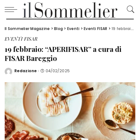
Il Sommelier Magazine
>
Blog
>
Eventi
>
Eventi FISAR
>
19 febbraio: “APERIFISAR” a cura di FISAR Bareggio
EVENTI FISAR
19 febbraio: “APERIFISAR” a cura di
FISAR Bareggio
Redazione
04/02/2025
Posted
by