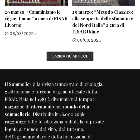
29 marzo: “Camminiamo le
29 marzo: “Metodo Classico:
vigne: Lunae” a cura di FISAR
alla scoperta delle sfumature
Livorno
del Nord Italia” a cura di
FISAR Udine
08/03/2025
08/03/2025
CARICA PIÙ ARTICOLI
Il Sommelier
è la rivista trimestrale di enologia,
gastronomia e turismo organo ufficiale della
FISAR
. Nata nel 1983 è diventata nel tempo il
magazine di riferimento nel
mondo della
sommellerie
. Distribuita in 18.000 copie
raggiunge tutte le istituzioni pubbliche e private
legate al mondo del vino, del turismo,
dell’agroalimentare e della formazione di