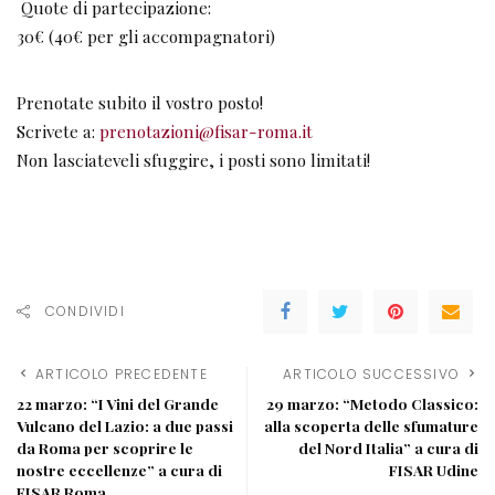
Quote di partecipazione:
30€ (40€ per gli accompagnatori)
Prenotate subito il vostro posto!
Scrivete a:
prenotazioni@fisar-roma.it
Non lasciateveli sfuggire, i posti sono limitati!
CONDIVIDI
ARTICOLO PRECEDENTE
ARTICOLO SUCCESSIVO
22 marzo: “I Vini del Grande
29 marzo: “Metodo Classico:
Vulcano del Lazio: a due passi
alla scoperta delle sfumature
da Roma per scoprire le
del Nord Italia” a cura di
nostre eccellenze” a cura di
FISAR Udine
FISAR Roma