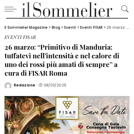
Il Sommelier Magazine
>
Blog
>
Eventi
>
Eventi FISAR
>
26 marzo: “Primitivo di Manduria: tuffatevi nell’intensità e nel calore di uno dei rossi più amati di sempre” a cura di FISAR Roma
EVENTI FISAR
26 marzo: “Primitivo di Manduria:
tuffatevi nell’intensità e nel calore di
uno dei rossi più amati di sempre” a
cura di FISAR Roma
Redazione
08/03/2025
Posted
by