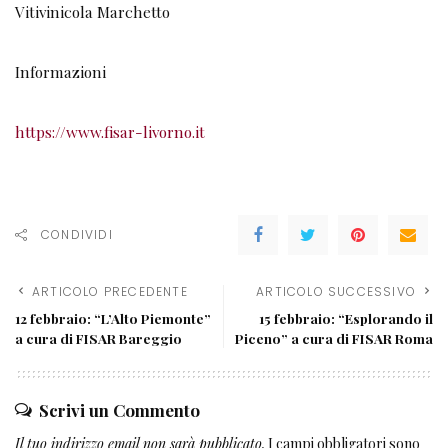
Vitivinicola Marchetto
Informazioni
https://www.fisar-livorno.it
CONDIVIDI
ARTICOLO PRECEDENTE
ARTICOLO SUCCESSIVO
12 febbraio: “L’Alto Piemonte”
15 febbraio: “Esplorando il
a cura di FISAR Bareggio
Piceno” a cura di FISAR Roma
Scrivi un Commento
Il tuo indirizzo email non sarà pubblicato.
I campi obbligatori sono