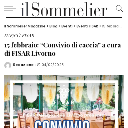
Il Sommelier Magazine
>
Blog
>
Eventi
>
Eventi FISAR
>
15 febbraio: “Convivio di caccia” a cura di FISAR Livorno
EVENTI FISAR
15 febbraio: “Convivio di caccia” a cura
di FISAR Livorno
Redazione
04/02/2025
Posted
by